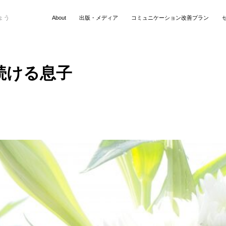
ブログ
ょう
About
出版・メディア
コミュニケーション改善プラン
り改善ラボ 代表/セラピスト 小宮紹
続ける息子