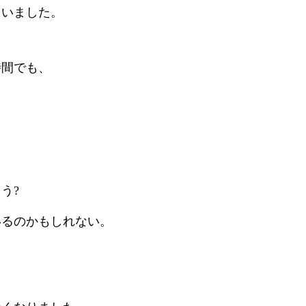
ていました。
時間でも、
親子のかかわり改善ラボ
About
う?
出版・メディア
いるのかもしれない。
コミュニケーション改善プラン
セラピー
お客様の声
BLOG