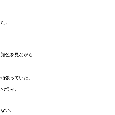
った。
。
の顔色を見ながら
で頑張っていた。
への恨み。
はない、