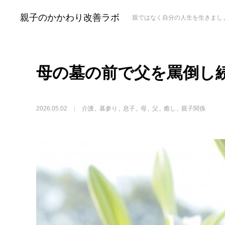
親子のかかわり改善ラボ
親ではなく自分の人生を生きまし
BLOG
介護
母の墓の前で父を罵倒し続ける息子
親子のかかわ
母の墓の前で父を罵倒し
2026.05.02
介護
墓参り
息子
母
父
癒し
親子関係