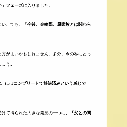
い」フェーズ
に入りました。
ない。でも、
「今後、金輪際、原家族とは関わら
た方がよいかもしれません。多分、今の私にとっ
しょう。
は、
ほぼ
コンプリートで解決済みという感じで
受けて得られた大きな発見の一つに、
「父との関