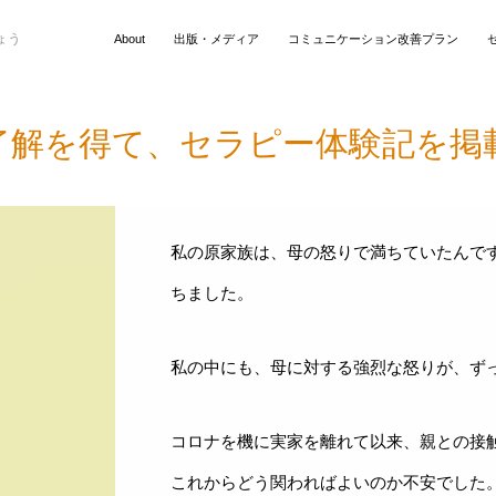
ょう
About
O.Rさん （30代／
出版・メディア
コミュニケーション改善プラン
お客様のセラピー体験記
「改善プラン」体験 (
了解を得て、セラピー体験記を掲
親から距離をおく
私の原家族は、母の怒りで満ちていたんで
ちました。
私の中にも、母に対する強烈な怒りが、ず
コロナを機に実家を離れて以来、親との接
これからどう関わればよいのか不安でした