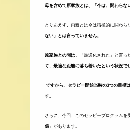
母を含めて原家族とは、「今は、関わらな
とりあえず、両親とは今は積極的に関わら
ない」とは言っていません。
原家族との間は、
「最適化された」と言っ
親子のかかわり改善ラボ
て、
最適な距離に落ち着いたという状況で
About
出版・メディア
ですから、セラピー開始当時の3つの目標
コミュニケーション改善プラン
す。
セラピー
さらに、今回、このセラピープログラムを
お客様の声
係」
があります。
BLOG