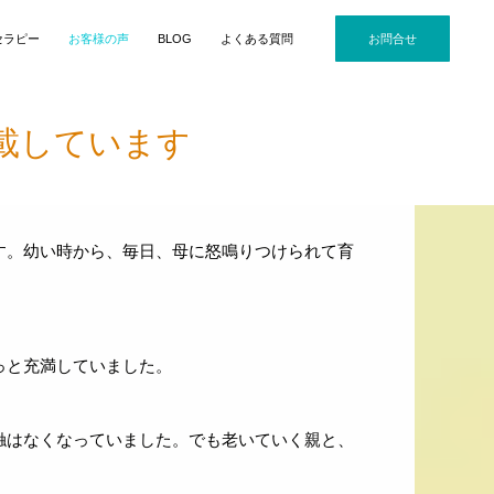
ウェブデザイナー）
セラピー
お客様の声
BLOG
よくある質問
お問合せ
3か月間)
載しています
す。幼い時から、毎日、母に怒鳴りつけられて育
っと充満していました。
触はなくなっていました。でも老いていく親と、
。