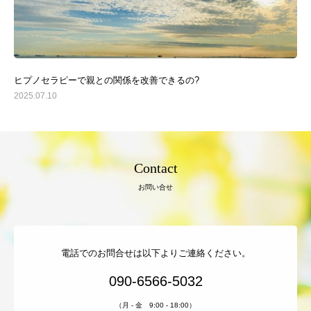
ヒプノセラピーで親との関係を改善できるの?
2025.07.10
親子のかかわり改善ラボ
About
Contact
出版・メディア
お問い合せ
コミュニケーション改善プラン
セラピー
電話でのお問合せは以下よりご連絡ください。
お客様の声
090-6566-5032
BLOG
（月 - 金 9:00 - 18:00）
よくある質問