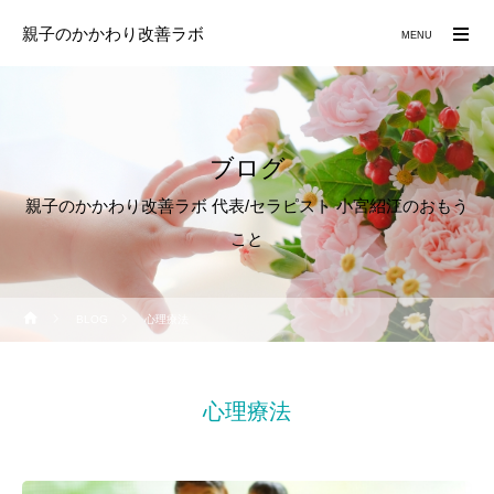
親子のかかわり改善ラボ
MENU
ブログ
親子のかかわり改善ラボ 代表/セラピスト 小宮紹江のおもう
こと
BLOG
心理療法
心理療法